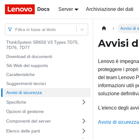
Docs
Docs
Server
Archiviazione dei dati
Avvisi di 
Filtra in base al titolo
Avvisi d
ThinkSystem SR650 V3 Types 7D75,
7D76, 7D77
Download di documenti
Lenovo è impegnata 
Siti Web del supporto
proteggere i propri
Caratteristiche
del team Lenovo Pr
Suggerimenti tecnici
informazioni utili 
Avvisi di sicurezza
soluzione definitiv
Specifiche
L'elenco degli avvi
Opzioni di gestione
Componenti del server
Avvisi di sicurezz
Elenco delle parti