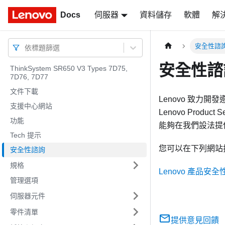
Docs
Docs
伺服器
資料儲存
軟體
解
安全性諮
依標題篩選
安全性諮
ThinkSystem SR650 V3 Types 7D75,
7D76, 7D77
文件下載
Lenovo 致
支援中心網站
Lenovo Produc
功能
能夠在我們設法提
Tech 提示
您可以在下列網站
安全性諮詢
規格
Lenovo 產品安
管理選項
伺服器元件
零件清單
提供意見回饋