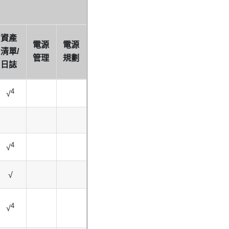
資產
電源
電源
清單/
管理
規劃
日誌
4
√
4
√
√
4
√