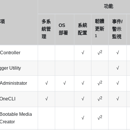
功能
韌體
項
多系
事件/
OS
系統
更新
統管
警示
部署
配置
1
理
監視
2
Controller
√
√
√
er Utility
√
2
Administrator
√
√
√
√
√
2
OneCLI
√
√
√
√
Bootable Media
2
√
√
Creator