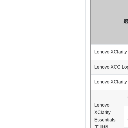
選
Lenovo XClarity 
Lenovo XCC Logg
Lenovo XClarity 
Lenovo
XClarity
Essentials
工具組