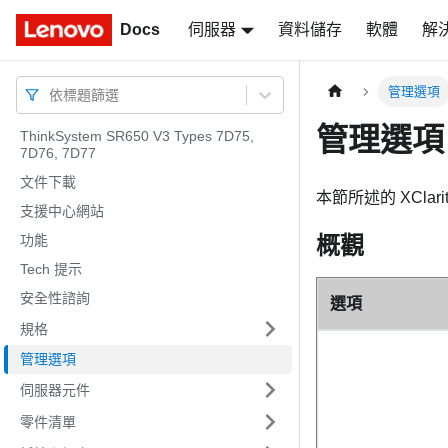
Docs
Docs
伺服器
資料儲存
軟體
解
管理選項
依標題篩選
管理選項
ThinkSystem SR650 V3 Types 7D75,
7D76, 7D77
文件下載
本節所述的 XCl
支援中心網站
概觀
功能
Tech 提示
安全性諮詢
選項
規格
管理選項
伺服器元件
零件清單