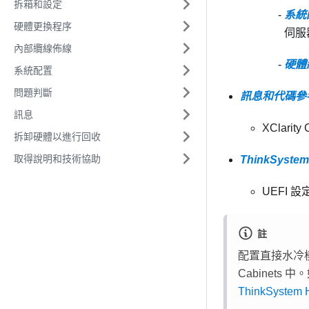
拆箱和設定
系統
硬體更換程序
伺服
內部纜線佈線
硬體
系統配置
問題判斷
訊息和代碼參
訊息
XClarity
拆卸硬體以進行回收
取得說明和技術協助
ThinkSyst
UEFI 
註
配置
直接水冷模
Cabinets 中。
ThinkSystem 