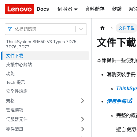
Docs
Docs
伺服器
資料儲存
軟體
解
文件下載
依標題篩選
文件下載
ThinkSystem SR650 V3 Types 7D75,
7D76, 7D77
文件下載
本節提供一些便利
支援中心網站
功能
滑軌安裝手冊
Tech 提示
Think
安全性諮詢
規格
使用手冊
管理選項
完整的概
伺服器元件
零件清單
選自
使用