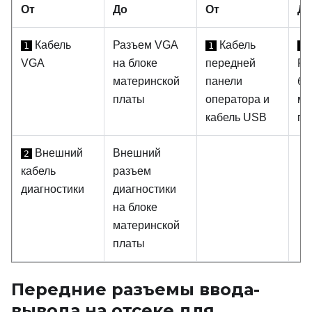
От
До
От
До
Кабель
Разъем VGA
Кабель
1
1
1
VGA
на блоке
передней
FI
материнской
панели
бл
платы
оператора и
ма
кабель USB
пл
Внешний
Внешний
2
кабель
разъем
диагностики
диагностики
на блоке
материнской
платы
Передние разъемы ввода-
вывода на отсеке для