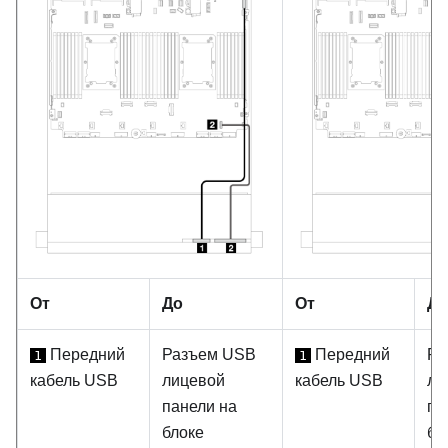
От
До
От
До
Передний
Разъем USB
Передний
Ра
1
1
кабель USB
лицевой
кабель USB
ли
панели на
па
блоке
бл