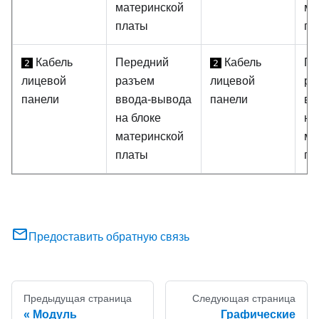
материнской
ма
платы
пл
Кабель
Передний
Кабель
Пе
2
2
лицевой
разъем
лицевой
ра
панели
ввода-вывода
панели
вв
на блоке
на
материнской
ма
платы
пл
Предоставить обратную связь
Предыдущая страница
Следующая страница
Модуль
Графические