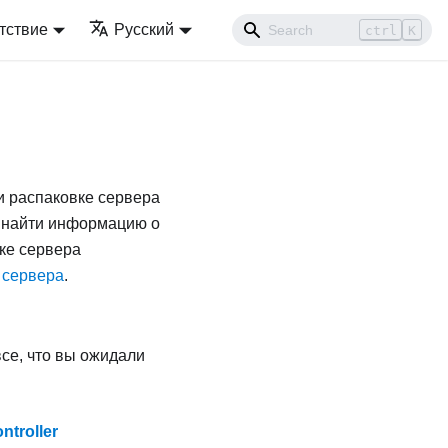
тствие
Русский
ctrl
K
и распаковке сервера
е найти информацию о
йке сервера
 сервера
.
все, что вы ожидали
troller