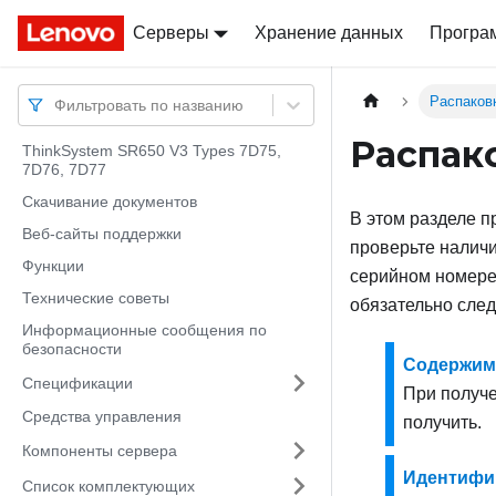
Серверы
Docs
Docs
Хранение данных
Програ
Распаков
Фильтровать по названию
Распак
ThinkSystem SR650 V3 Types 7D75,
7D76, 7D77
Скачивание документов
В этом разделе п
Веб-сайты поддержки
проверьте наличи
Функции
серийном номере 
Технические советы
обязательно след
Информационные сообщения по
безопасности
Содержимо
Спецификации
При получе
Средства управления
получить.
Компоненты сервера
Идентифик
Список комплектующих