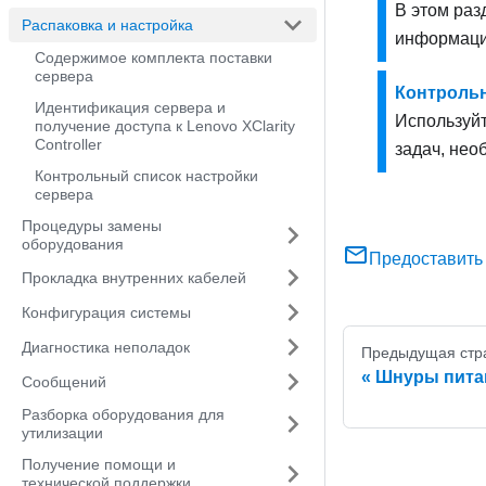
В этом раз
Распаковка и настройка
информацию 
Содержимое комплекта поставки
сервера
Контрольн
Идентификация сервера и
Используйт
получение доступа к Lenovo XClarity
Controller
задач, нео
Контрольный список настройки
сервера
Процедуры замены
оборудования
Предоставить
Прокладка внутренних кабелей
Конфигурация системы
Диагностика неполадок
Предыдущая стр
Шнуры пита
Сообщений
Разборка оборудования для
утилизации
Получение помощи и
технической поддержки