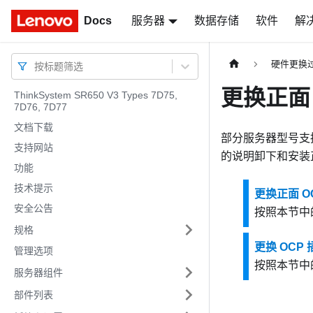
Docs
Docs
服务器
数据存储
软件
解
硬件更换
按标题筛选
更换正面 
ThinkSystem SR650 V3 Types 7D75,
7D76, 7D77
文档下载
部分服务器型号支持
支持网站
的说明卸下和安装正
功能
技术提示
更换正面 O
安全公告
按照本节中
规格
更换 OCP
管理选项
按照本节中
服务器组件
部件列表