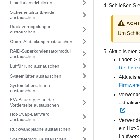
Installationsrichtlinien
Schließen Sie
Sicherheitsfrontblende
austauschen
ACH
Rack-Verriegelungen
austauschen
Um Schäde
Obere Abdeckung austauschen
RAID-Superkondensatormodul
Aktualisieren
austauschen
Laden Sie
Luftführung austauschen
Rechenze
Systemlüfter austauschen
Aktualisi
Firmware
Systemlüfterrahmen
austauschen
Verwenden
E/A-Baugruppe an der
aktualisi
Vorderseite austauschen
Hot-Swap-Laufwerk
austauschen
Verwenden
ein Hot-
Rückwandplatine austauschen
Laufwerk 
Speichermodul austauschen