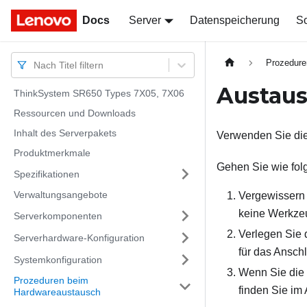
Docs
Docs
Server
Datenspeicherung
So
Prozedure
Nach Titel filtern
Austau
ThinkSystem SR650 Types 7X05, 7X06
Ressourcen und Downloads
Inhalt des Serverpakets
Verwenden Sie die
Produktmerkmale
Gehen Sie wie fol
Spezifikationen
Verwaltungsangebote
Vergewissern 
keine Werkzeu
Serverkomponenten
Verlegen Sie 
Serverhardware-Konfiguration
für das Ansch
Systemkonfiguration
Wenn Sie die 
Prozeduren beim
finden Sie im
Hardwareaustausch