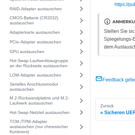
https://
RAID-Adapter austauschen
CMOS-Batterie (CR2032)
ANMERK
austauschen
Stellen Sie si
Adapterkarte austauschen
Spiegelungs-Ei
PCIe-Adapter austauschen
dem Austausch
GPU austauschen
Hot-Swap-Laufwerkbaugruppe
an der Rückseite austauschen
LOM-Adapter austauschen
Feedback geb
Serielles Anschlussmodul
austauschen
M.2-Rückwandplatine und M.2-
Laufwerk austauschen
Zurück
Hot-Swap-Netzteil austauschen
Sicheren UEFI
TCM‑/TPM-Adapter
austauschen (nur chinesischer
Kontinent)