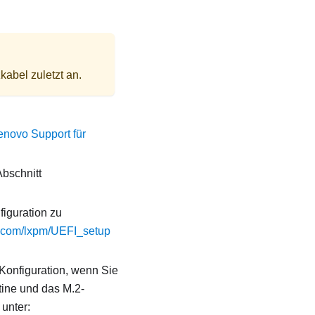
abel zuletzt an.
enovo Support für
Abschnitt
iguration zu
o.com/lxpm/UEFI_setup
Konfiguration, wenn Sie
ine und das M.2-
 unter: