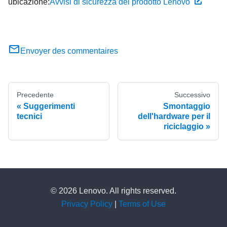
ubicazione:
Avvisi di sicurezza del prodotto Lenovo
Envoyer des commentaires
Precedente
Successivo
Suggerimenti
Smontaggio
tecnici
dell'hardware per il
riciclaggio
© 2026 Lenovo. All rights reserved.
Privacy Policy
|
Terms of Use