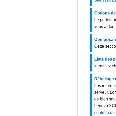
Site Web L
Options de
Le portefeui
vous aident 
Composant
Cette secti
Liste des 
Identifiez 
Déballage 
Les informat
serveur. Lor
de bien sav
Lenovo XCla
contrôle de