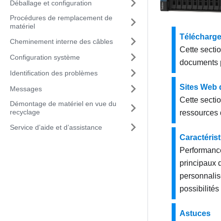
Déballage et configuration
Procédures de remplacement de
matériel
Télécharg
Cheminement interne des câbles
Cette sectio
Configuration système
documents p
Identification des problèmes
Sites Web 
Messages
Cette secti
Démontage de matériel en vue du
recyclage
ressources 
Service d’aide et d’assistance
Caractéris
Performances,
principaux 
personnalise
possibilités
Astuces