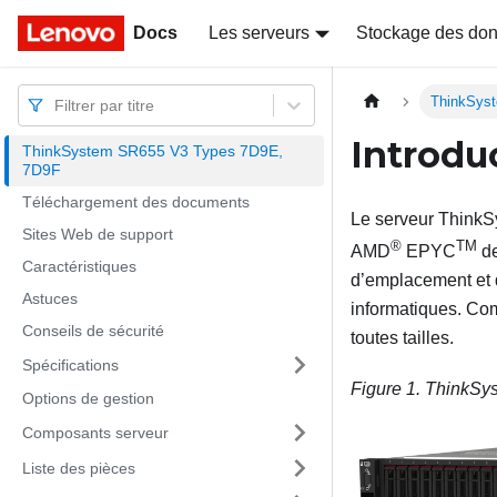
Docs
Docs
Les serveurs
Stockage des do
ThinkSys
Filtrer par titre
Introdu
ThinkSystem SR655 V3 Types 7D9E,
7D9F
Téléchargement des documents
Le serveur
ThinkS
Sites Web de support
®
TM
AMD
EPYC
de
Caractéristiques
d’emplacement et d
Astuces
informatiques. Com
Conseils de sécurité
toutes tailles.
Spécifications
Figure 1.
ThinkSy
Options de gestion
Composants serveur
Liste des pièces