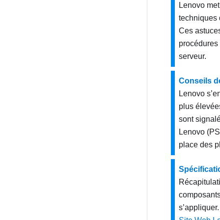
Lenovo met 
techniques 
Ces astuces
procédures 
serveur.
Conseils d
Lenovo s’en
plus élevées
sont signal
Lenovo (PSI
place des p
Spécificat
Récapitulati
composants 
s’appliquer