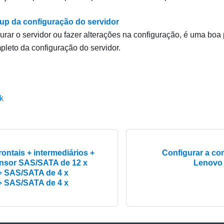
up da configuração do servidor
urar o servidor ou fazer alterações na configuração, é uma boa 
leto da configuração do servidor.
k
ontais + intermediários +
Configurar a co
ansor SAS/SATA de 12 x
Lenovo 
+ SAS/SATA de 4 x
+ SAS/SATA de 4 x