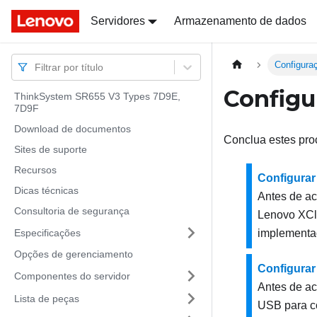
Docs
Docs
Servidores
Armazenamento de dados
Configura
Filtrar por título
Configu
ThinkSystem SR655 V3 Types 7D9E,
7D9F
Download de documentos
Conclua estes pro
Sites de suporte
Recursos
Configurar
Dicas técnicas
Antes de a
Consultoria de segurança
Lenovo XCla
Especificações
implementad
Opções de gerenciamento
Configurar
Componentes do servidor
Antes de a
Lista de peças
USB para 