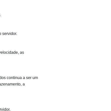
.
 servidor.
elocidade, as
dos continua a ser um
azenamento, a
vidor.