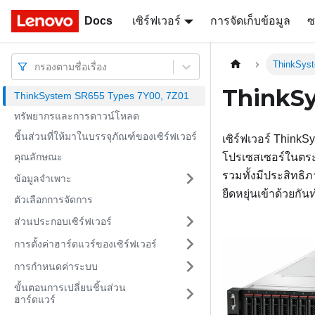
Docs
Docs
เซิร์ฟเวอร์
การจัดเก็บข้อมูล
ซ
ThinkSys
กรองตามชื่อเรื่อง
ThinkSy
ThinkSystem SR655 Types 7Y00, 7Z01
ทรัพยากรและการดาวน์โหลด
ชิ้นส่วนที่ให้มาในบรรจุภัณฑ์ของเซิร์ฟเวอร์
เซิร์ฟเวอร์
ThinkS
คุณลักษณะ
โปรเซสเซอร์ในตระ
รวมทั้งมีประสิทธ
ข้อมูลจำเพาะ
ยืดหยุ่นเข้าด้วยกัน
ตัวเลือกการจัดการ
ส่วนประกอบเซิร์ฟเวอร์
การตั้งค่าฮาร์ดแวร์ของเซิร์ฟเวอร์
การกำหนดค่าระบบ
ขั้นตอนการเปลี่ยนชิ้นส่วน
ฮาร์ดแวร์