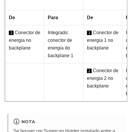
De
Para
De
Pa
Conector de
Integrado:
Conector de
In
1
1
energia no
conector de
energia 1 no
co
backplane
energia do
backplane
en
backplane 1
ba
Conector de
In
2
energia 2 no
co
backplane
en
ba
NOTA
Se houver um Supercap Holder instalado entre o