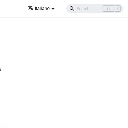
Italiano
ctrl
K
a