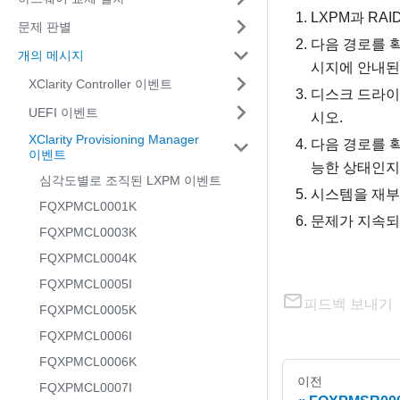
LXPM과 RA
문제 판별
다음 경로를 
개의 메시지
시지에 안내된 조
XClarity Controller 이벤트
디스크 드라이브
UEFI 이벤트
시오.
XClarity Provisioning Manager
다음 경로를 확
이벤트
능한 상태인지 확
심각도별로 조직된 LXPM 이벤트
시스템을 재부
FQXPMCL0001K
문제가 지속되는
FQXPMCL0003K
FQXPMCL0004K
FQXPMCL0005I
피드백 보내기
FQXPMCL0005K
FQXPMCL0006I
FQXPMCL0006K
이전
FQXPMCL0007I