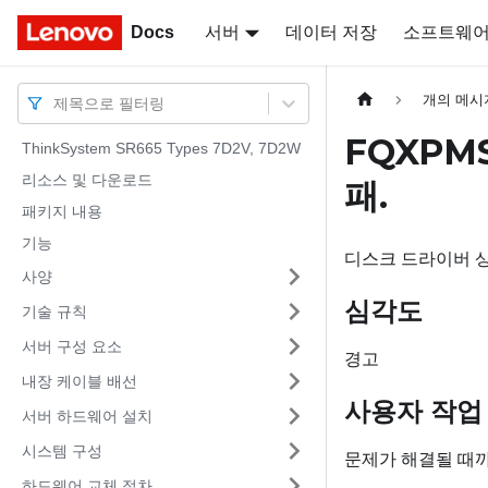
Docs
Docs
서버
데이터 저장
소프트웨
개의 메시
제목으로 필터링
FQXPM
ThinkSystem SR665 Types 7D2V, 7D2W
리소스 및 다운로드
패.
패키지 내용
기능
디스크 드라이버 
사양
심각도
기술 규칙
서버 구성 요소
경고
내장 케이블 배선
사용자 작업
서버 하드웨어 설치
시스템 구성
문제가 해결될 때
하드웨어 교체 절차