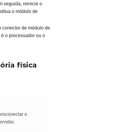
 seguida, reinicie o
stitua o módulo de
m conector de módulo de
o é o processador ou o
ria física
desconectar o
ervidor.