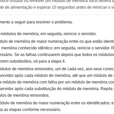
você instalar ou remover um módulo de memória você deverá 
nte de alimentação e esperar 10 segundos antes de reiniciar o s
ento a seguir para resolver o problema.
módulos de memória; em seguida, reinicie o servidor.
lo de memória de maior numeração entre os que estão identifi
memória conhecido idêntico; em seguida, reinicie o servidor. R
ssário. Se as falhas continuarem depois que todos os módulo
forem substituídos, vá para a etapa 4.
dulos de memória removidos, um de cada vez, aos seus conecto
 servidor após cada módulo de memória, até que um módulo de 
a módulo de memória com falha por um módulo de memória con
 servidor após cada substituição do módulo de memória. Repita a
ulos de memória removidos.
ódulo de memória de maior numeração entre os identificados; em
ita as etapas conforme necessário.