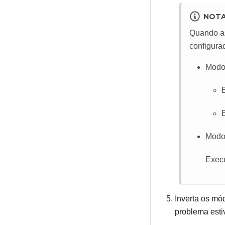
NOT
Quando as
configura
Modo 
Modo
Execu
Inverta os mó
problema esti