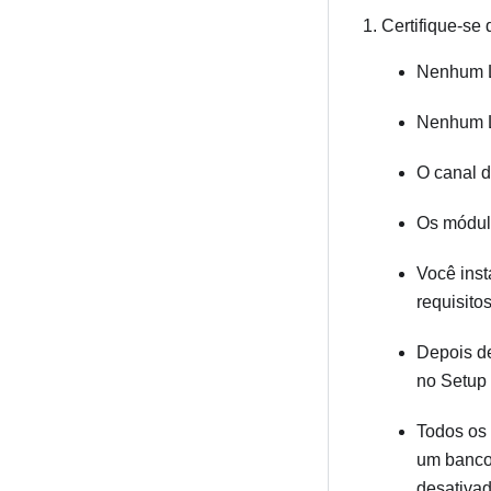
Certifique-se 
Nenhum L
Nenhum L
O canal 
Os módul
Você inst
requisitos
Depois de
no Setup U
Todos os 
um banco
desativa