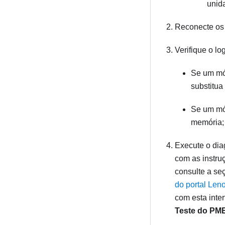
unid
Reconecte os 
Verifique o l
Se um mód
substitua
Se um mód
memória; 
Execute o dia
com as instru
consulte a se
do portal Len
com esta inte
Teste do PM