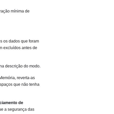
uração mínima de
os os dados que foram
m excluídos antes de
 na descrição do modo.
emória, reverta-as
 espaços que não tenha
ciamento de
que a segurança das