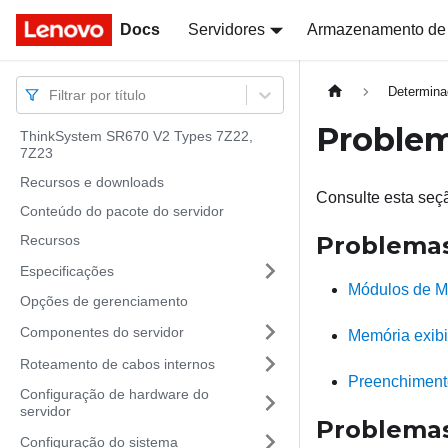
Docs
Docs
Servidores
Armazenamento de
Determina
Filtrar por título
Proble
ThinkSystem SR670 V2 Types 7Z22,
7Z23
Recursos e downloads
Consulte esta seç
Conteúdo do pacote do servidor
Problema
Recursos
Especificações
Módulos de Me
Opções de gerenciamento
Componentes do servidor
Memória exibid
Roteamento de cabos internos
Preenchimento
Configuração de hardware do
servidor
Problemas
Configuração do sistema