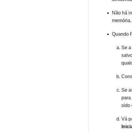
Não há in
memória.
Quando P
Se a
salv
qual
Cons
Se a
para
sido 
Vá pa
Inici