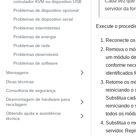
Cada vez que 
comutador KVM ou dispositivo USB
servidor da fo
Problemas de dispositivo opcional
Problemas de dispositivo serial
Execute o procedim
Problemas intermitentes
Problemas de energia
Reconecte os 
Problemas de rede
Remova o módu
Problemas observáveis
um módulo de 
Problemas de software
conforme nece
Mensagens
identificados 
Dicas técnicas
Retorne os mó
reiniciando o
Consultoria de segurança
Substitua cad
Desmontagem de hardware para
reciclagem
reiniciando o
Obtendo ajuda e assistência
todos os mód
técnica
Substitua o m
servidor. Rep