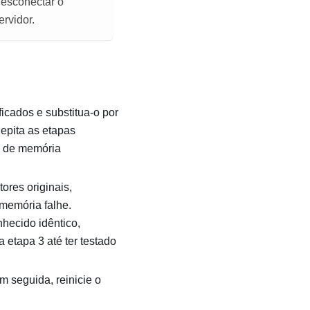
desconectar o
ervidor.
cados e substitua-o por
epita as etapas
s de memória
res originais,
memória falhe.
hecido idêntico,
 etapa 3 até ter testado
 seguida, reinicie o