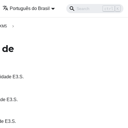
Português do Brasil
ctrl
K
SXM5
 de
nidade E3.S.
ade E3.S.
de E3.S.