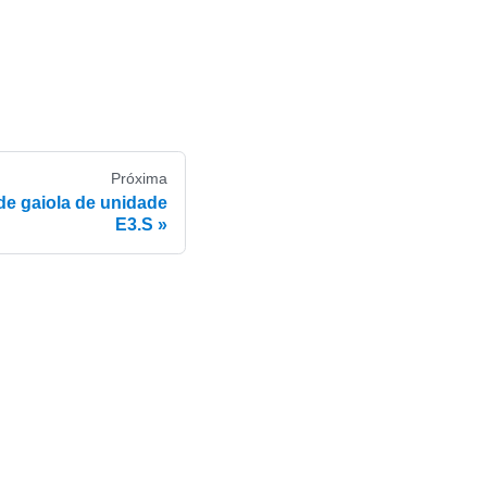
Próxima
e gaiola de unidade
E3.S