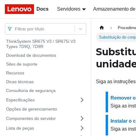
Docs
Docs
Servidores
Armazenamento de
Procedime
Filtrar por título
Substituição do conj
ThinkSystem SR675 V3 / SR675i V3
Types 7D9Q, 7D9R
Substit
Download de documentos
unidade
Sites de suporte
Recursos
Siga as instruções
Dicas técnicas
Consultoria de segurança
Remover o 
Especificações
Siga as ins
Opções de gerenciamento
Componentes do servidor
Instalar o 
Lista de peças
Siga as ins