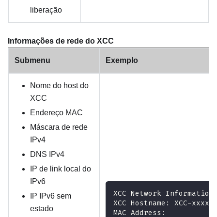
liberação
Informações de rede do XCC
Submenu
Exemplo
Nome do host do
XCC
Endereço MAC
Máscara de rede
IPv4
DNS IPv4
IP de link local do
IPv6
XCC Network Information
IP IPv6 sem
XCC Hostname: XCC-xxxx-
estado
MAC Address: