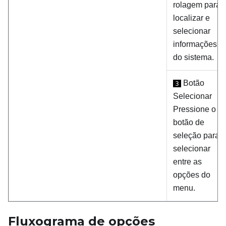
rolagem para
localizar e
selecionar
informações
do sistema.
Botão
3
Selecionar
Pressione o
botão de
seleção para
selecionar
entre as
opções do
menu.
Fluxograma de opções