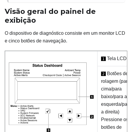
Visão geral do painel de
exibição
O dispositivo de diagnóstico consiste em um monitor LCD
e cinco botões de navegação.
Tela LCD
1
Botões de
2
rolagem (para
cima/para
baixo/para a
esquerda/para
a direita)
Pressione os
botões de