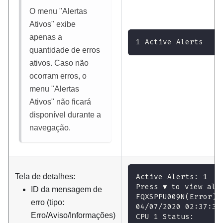
O menu
Alertas
Ativos
exibe
apenas a
1 Active Alerts
quantidade de erros
ativos. Caso não
ocorram erros, o
menu
Alertas
Ativos
não ficará
disponível durante a
navegação.
Tela de detalhes:
Active Alerts: 1
Press ▼ to view ale
ID da mensagem de
FQXSPPU009N(Error)
erro (tipo:
04/07/2020 02:37:39
Erro/Aviso/Informações)
CPU 1 Status: