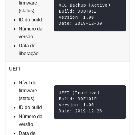
firmware
XCC Backup (Active)
(status)
Build: D8BT05I
Version: 1.00
ID do build
Date: 2019-12-30
Número da
versão
Data de
liberação
UEFI
Nível de
firmware
UEFI (Inactive)
(status)
Build: D0E101P
Version: 1.00
ID do build
Date: 2019-12-26
Número da
versão
Data de