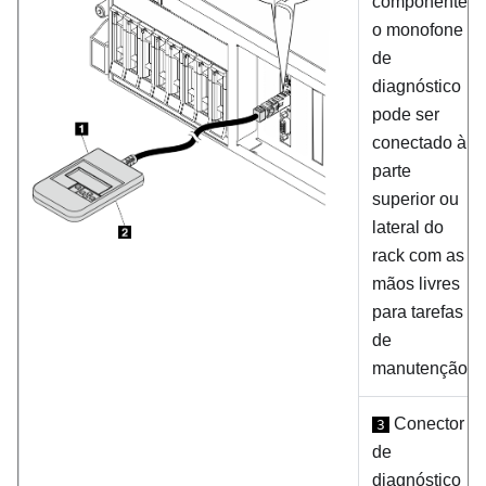
componente,
o monofone
de
diagnóstico
pode ser
conectado à
parte
superior ou
lateral do
rack com as
mãos livres
para tarefas
de
manutenção.
Conector
3
de
diagnóstico