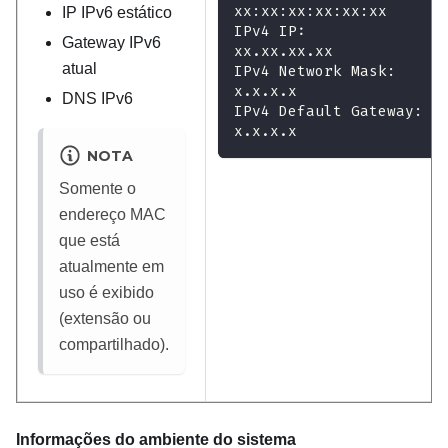
xx:xx:xx:xx:xx:xx
IP IPv6 estático
IPv4 IP:
Gateway IPv6
xx.xx.xx.xx
atual
IPv4 Network Mask:
x.x.x.x
DNS IPv6
IPv4 Default Gateway:
x.x.x.x
NOTA
Somente o
endereço MAC
que está
atualmente em
uso é exibido
(extensão ou
compartilhado).
Informações do ambiente do sistema