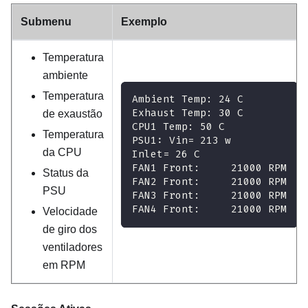
Submenu
Exemplo
Temperatura
ambiente
Temperatura
Ambient Temp: 24 C
Exhaust Temp: 30 C
de exaustão
CPU1 Temp: 50 C
Temperatura
PSU1: Vin= 213 w
da CPU
Inlet= 26 C
FAN1 Front:     21000 RPM
Status da
FAN2 Front:     21000 RPM
PSU
FAN3 Front:     21000 RPM
FAN4 Front:     21000 RPM
Velocidade
de giro dos
ventiladores
em RPM