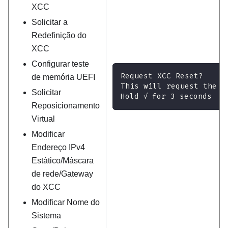
XCC
Solicitar a
Redefinição do
XCC
Configurar teste
Request XCC Reset?
de memória UEFI
This will request the B
Solicitar
Hold √ for 3 seconds
Reposicionamento
Virtual
Modificar
Endereço IPv4
Estático/Máscara
de rede/Gateway
do XCC
Modificar Nome do
Sistema