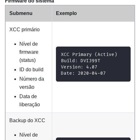
Firmware do sistema
Submenu
Exemplo
XCC primário
Nível de
firmware
XCC Primary (Active)
(status)
Build: DVI399T
Version: 4.07
ID do build
Date: 2020-04-07
Número da
versão
Data de
liberação
Backup do XCC
Nível de