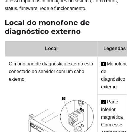
acesso rápido às informações do sistema, como erros,
status, firmware, rede e funcionamento.
Local do monofone de
diagnóstico externo
Local
Legendas
O monofone de diagnóstico externo está
Monofone
1
conectado ao servidor com um cabo
de
externo.
diagnóstico
externo
Parte
2
inferior
magnética
Com esse