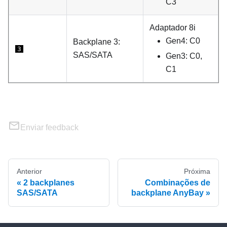
C3
Adaptador 8i
Gen4: C0
Backplane 3:
3
SAS/SATA
Gen3: C0,
C1
Enviar feedback
Anterior
Próxima
2 backplanes
Combinações de
SAS/SATA
backplane AnyBay