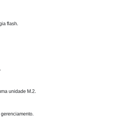
ia flash.
.
.
 uma unidade M.2.
e gerenciamento.