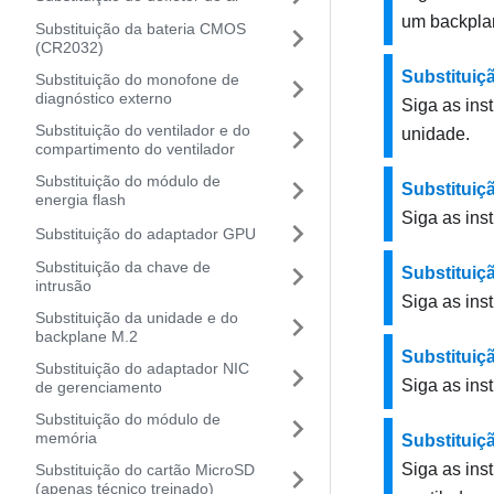
um backpla
Substituição da bateria CMOS
(CR2032)
Substituiç
Substituição do monofone de
diagnóstico externo
Siga as ins
Substituição do ventilador e do
unidade.
compartimento do ventilador
Substituição do módulo de
Substituiçã
energia flash
Siga as inst
Substituição do adaptador GPU
Substituição da chave de
Substituiç
intrusão
Siga as ins
Substituição da unidade e do
backplane M.2
Substituiç
Substituição do adaptador NIC
Siga as ins
de gerenciamento
Substituição do módulo de
memória
Substituiç
Siga as ins
Substituição do cartão MicroSD
(apenas técnico treinado)