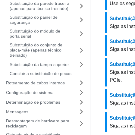
Substituição da parede traseira
Use os segu
(apenas para técnico treinado)
Substituição do painel de
Substituiç
segurança
Siga as ins
Substituição do módulo de
porta serial
Substitui
Substituição do conjunto de
Siga as ins
placa-mãe (apenas técnico
treinado)
Substituiç
Substituição da tampa superior
Siga as ins
Concluir a substituição de peças
PCIe.
Roteamento de cabos internos
Configuração do sistema
Substituiçã
Determinação de problemas
Siga as ins
Mensagens
Substituiç
Desmontagem de hardware para
Siga as ins
reciclagem
Obtendo ajuda e assistência