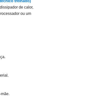
técnico treinado)
dissipador de calor,
processador ou um
nça.
rial.
a-mãe.