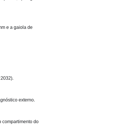
mm e a gaiola de
R2032).
gnóstico externo.
 o compartimento do