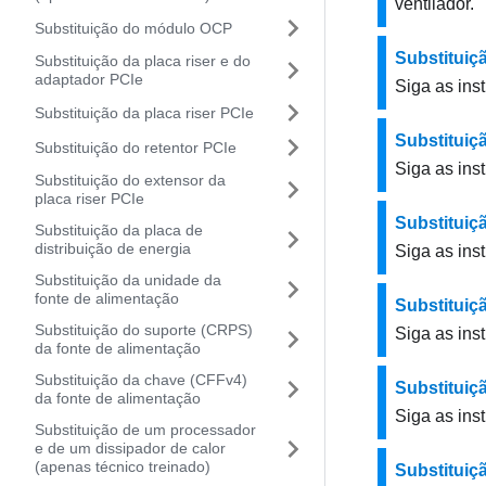
ventilador.
Substituição do módulo OCP
Substituiç
Substituição da placa riser e do
adaptador PCIe
Siga as ins
Substituição da placa riser PCIe
Substituiç
Substituição do retentor PCIe
Siga as ins
Substituição do extensor da
placa riser PCIe
Substituiç
Substituição da placa de
distribuição de energia
Siga as ins
Substituição da unidade da
fonte de alimentação
Substituiç
Substituição do suporte (CRPS)
Siga as ins
da fonte de alimentação
Substituição da chave (CFFv4)
Substituiç
da fonte de alimentação
Siga as ins
Substituição de um processador
e de um dissipador de calor
(apenas técnico treinado)
Substituiç