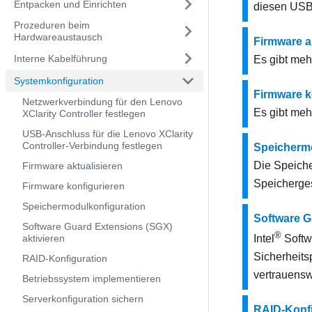
Entpacken und Einrichten
diesen USB
Prozeduren beim
Hardwareaustausch
Firmware a
Interne Kabelführung
Es gibt meh
Systemkonfiguration
Firmware k
Netzwerkverbindung für den Lenovo
Es gibt meh
XClarity Controller festlegen
USB-Anschluss für die Lenovo XClarity
Controller-Verbindung festlegen
Speichermo
Die Speiche
Firmware aktualisieren
Speicherges
Firmware konfigurieren
Speichermodulkonfiguration
Software G
Software Guard Extensions (SGX)
®
aktivieren
Intel
Softw
Sicherheits
RAID-Konfiguration
vertrauenswü
Betriebssystem implementieren
Serverkonfiguration sichern
RAID-Konfi