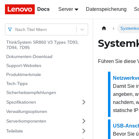
Docs
Docs
Server
Datenspeicherung
So
Systemkon
Nach Titel filtern
Systemk
ThinkSystem SR860 V3 Types 7D93,
7D94, 7D95
Dokumenten-Download
Führen Sie diese V
Support-Websites
Produktmerkmale
Netzwerkve
Tech-Tipps
Damit Sie i
Sicherheitsempfehlungen
angeben, w
Spezifikationen
nachdem, wi
statische I
Verwaltungsoptionen
Serverkomponenten
USB-Anschl
Teileliste
Bevor Sie 