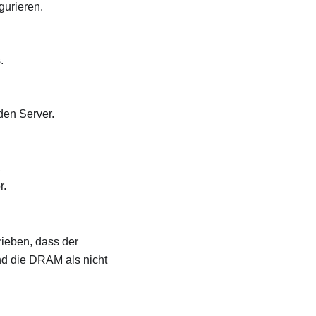
gurieren.
.
den Server.
,
r.
ieben, dass der
nd die DRAM als nicht