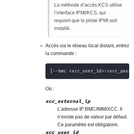
La méthode d’accès KCS utilise
l’interface IPMI/KCS, qui
requiert que le pilote IPMI soit
installé.
Accès via le réseau local distant, entrez
la commande :
[−−bmc <xcc_user_id>:<xcc_passw
Où :
xcc_external_ip
L’adresse IP BMC/IMM/XCC. Il
n’existe pas de valeur par défaut.
Ce paramètre est obligatoire.
xcc_user_id