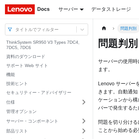
Docs
Docs
サーバー
データストレージ
問題判別
タイトルでフィルター
問題判別
ThinkSystem SR950 V3 Types 7DC4,
7DC5, 7DC6
資料のダウンロード
サーバーの使用時
サポート Web サイト
ます。
機能
技術ヒント
Lenovo サー
きます。自動通知 
セキュリティー・アドバイザリー
ケーションから構
仕様
バーで発生するたび
管理オプション
サーバー・コンポーネント
問題を切り分ける
ことから始める必
部品リスト