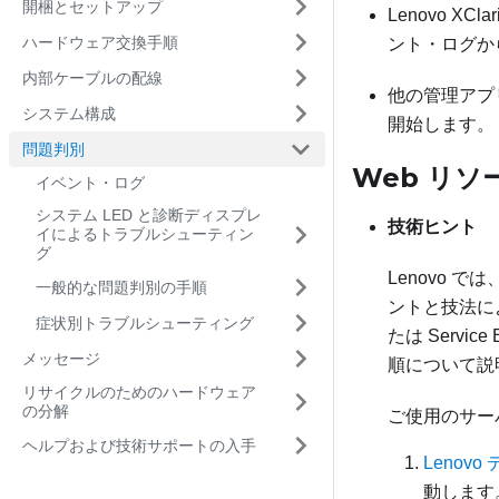
開梱とセットアップ
Lenovo XClari
ハードウェア交換手順
ント・ログか
内部ケーブルの配線
他の管理アプ
システム構成
開始します。
問題判別
Web リソ
イベント・ログ
システム LED と診断ディスプレ
技術ヒント
イによるトラブルシューティン
グ
Lenovo
一般的な問題判別の手順
ントと技法によ
症状別トラブルシューティング
たは Serv
メッセージ
順について説
リサイクルのためのハードウェア
の分解
ご使用のサー
ヘルプおよび技術サポートの入手
Lenov
動します