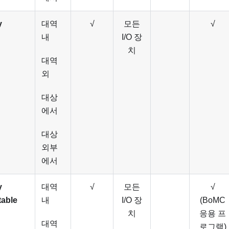
y
대역
√
모든
√
내
I/O 장
치
대역
외
대상
에서
대상
외부
에서
y
대역
√
모든
√
table
내
I/O 장
(BoMC
치
응용 프
대역
로그램)