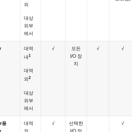
외
대상
외부
에서
y
대역
√
모든
√
√
1
I/O 장
내
치
대역
2
외
대상
외부
에서
er용
대역
√
선택한
√
y
외
I/O 장