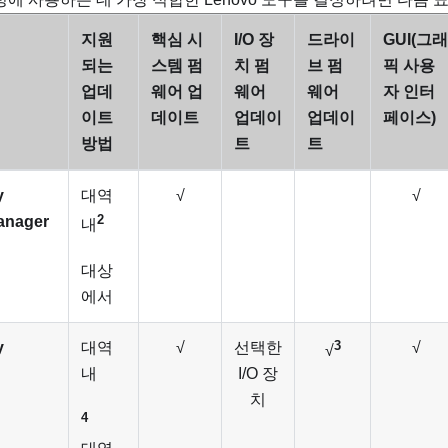
지원
핵심 시
I/O 장
드라이
GUI(그래
되는
스템 펌
치 펌
브 펌
픽 사용
업데
웨어 업
웨어
웨어
자 인터
이트
데이트
업데이
업데이
페이스)
방법
트
트
y
대역
√
√
2
anager
내
대상
에서
3
y
대역
√
선택한
√
√
내
I/O 장
치
4