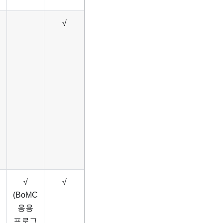
√
√
√
(BoMC
응용
프로그