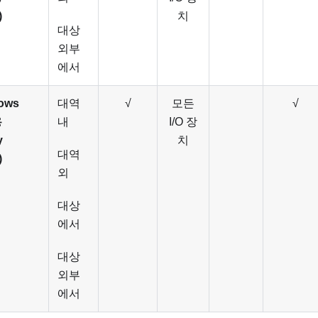
)
치
대상
외부
에서
dows
대역
√
모든
√
용
내
I/O 장
y
치
대역
)
외
대상
에서
대상
외부
에서