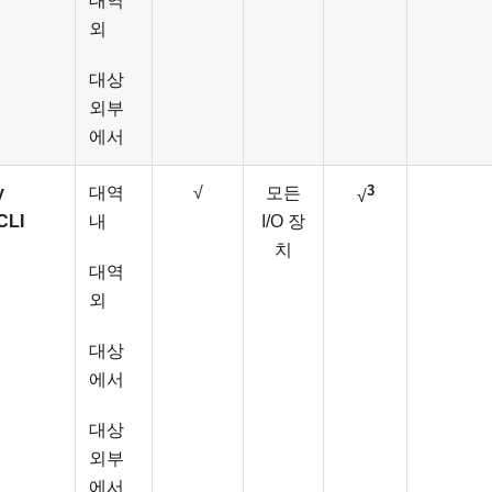
대역
외
대상
외부
에서
3
y
대역
√
모든
√
CLI
내
I/O 장
치
대역
외
대상
에서
대상
외부
에서