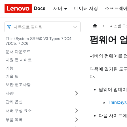
Docs
Docs
서버
데이터 저장
소프트웨
시스템 구
제목으로 필터링
펌웨어 
ThinkSystem SR950 V3 Types 7DC4,
7DC5, 7DC6
문서 다운로드
서버의 펌웨어를 업
지원 웹 사이트
기능
다음에 열거된 도
기술 팁
다.
보안 권고사항
펌웨어 업데이
사양
관리 옵션
ThinkS
서버 구성 요소
다음 사이트에
부품 목록