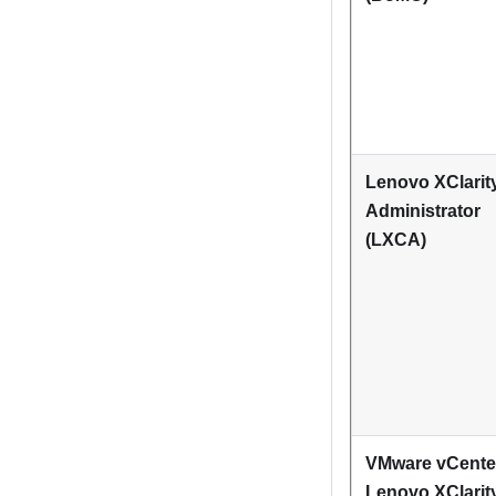
Lenovo XClarit
Administrator
(LXCA)
VMware vCent
Lenovo XClarit