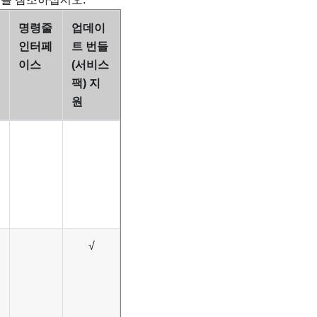
명령줄
업데이
인터페
트 번들
이스
(서비스
팩) 지
원
√