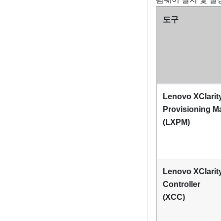
도구
Lenovo XClarit
Provisioning M
(
LXPM
)
Lenovo XClarit
Controller
(XCC)