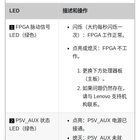
LED
描述和操作
FPGA 脉动信号
闪烁（大约每秒闪烁一
1
LED（绿色）
次）：FPGA 工作正常。
点亮或熄灭：FPGA 不工
作。
更换下方处理器板
（主板）。
如果问题仍然存在，
请与 Lenovo 支持机
构联系。
P5V_AUX 状态
点亮：P5V_AUX 电源已
2
LED（绿色）
接通。
熄灭：P5V_AUX 未就