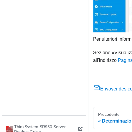
Per ulteriori infor
Sezione
Visualiz
all'indirizzo
Pagina
Envoyer des c
Precedente
Determinazio
ThinkSystem SR950 Server
Product Guide