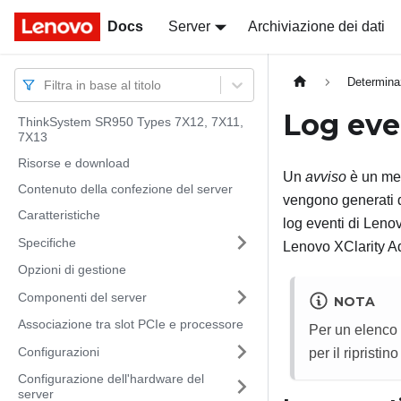
Docs
Docs
Server
Archiviazione dei dati
Determina
Filtra in base al titolo
Log eve
ThinkSystem SR950 Types 7X12, 7X11,
7X13
Risorse e download
Un
avviso
è un mes
Contenuto della confezione del server
vengono generati
Caratteristiche
log eventi di
Lenov
Specifiche
Lenovo XClarity Ad
Opzioni di gestione
Componenti del server
NOTA
Associazione tra slot PCIe e processore
Per un elenco 
Configurazioni
per il ripristi
Configurazione dell'hardware del
server