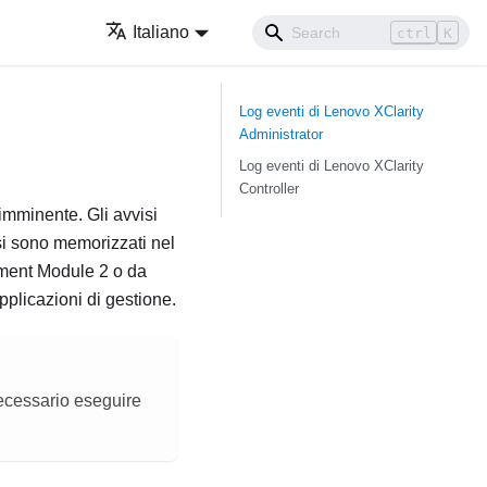
Italiano
ctrl
K
Log eventi di
Lenovo XClarity
Administrator
Log eventi di
Lenovo XClarity
Controller
mminente. Gli avvisi
si sono memorizzati nel
ent Module 2
o da
applicazioni di gestione.
necessario eseguire