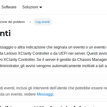
Software
Soluzioni
zione dei problemi
Log eventi
nti
saggio o altra indicazione che segnala un evento o un evento i
 da
Lenovo XClarity Controller
o da UEFI nei server. Questi avvi
o XClarity Controller
. Se il server è gestito da
Chassis Managem
ministrator
, gli avvisi vengono automaticamente inoltrati a tali 
di eventi, inclusi gli interventi dell'utente che potrebbe essere 
no da un evento, vedere
Messaggi
.