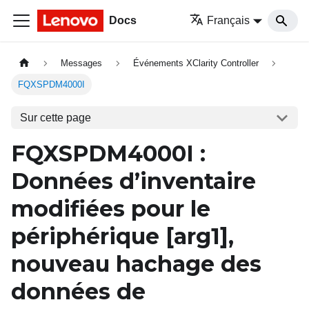
Docs
Français
Messages
Événements XClarity Controller
FQXSPDM4000I
Sur cette page
FQXSPDM4000I
:
Données d’inventaire
modifiées pour le
périphérique
[arg1]
,
nouveau hachage des
données de