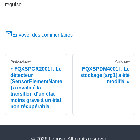
requise.
Envoyer des commentaires
Précédent
Suivant
FQXSPCR2001I : Le
FQXSPDM4001I : Le
détecteur
stockage [arg1] a été
[SensorElementName
modifié.
] a invalidé la
transition d’un état
moins grave à un état
non récupérable.
© 2026 Lenovo. All rights reserved.