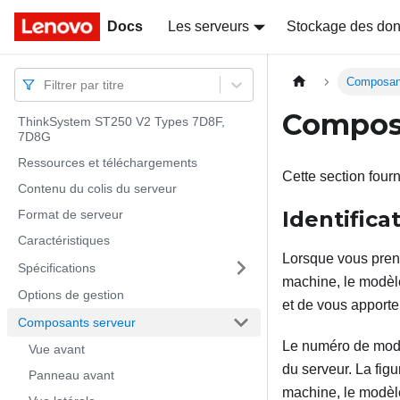
Docs
Docs
Les serveurs
Stockage des do
Composan
Filtrer par titre
Compos
ThinkSystem ST250 V2 Types 7D8F,
7D8G
Ressources et téléchargements
Cette section four
Contenu du colis du serveur
Identifica
Format de serveur
Caractéristiques
Lorsque vous prene
Spécifications
machine, le modèle
Options de gestion
et de vous apporte
Composants serveur
Le numéro de modèle
Vue avant
du serveur. La figu
Panneau avant
machine, le modèle