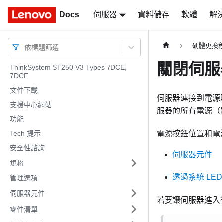
Docs
Docs
伺服器
資料儲存
軟體
解
硬體更換
依標題篩選
關閉伺服
ThinkSystem ST250 V3 Types 7DCE,
7DCF
文件下載
伺服器連接到電源
支援中心網站
服器的所有電源（
功能
Tech 提示
電源按鈕位置和電源
安全性諮詢
伺服器元件
規格
透過系統 LE
管理選項
伺服器元件
若要讓伺服器進入待
零件清單