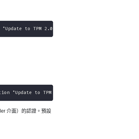
 "Update to TPM 2.0 firmware version <x.x.x.x>" -
tion "Update to TPM 2.0 firmware version 7.2.2.0" 
ler
介面）的認證。預設
。