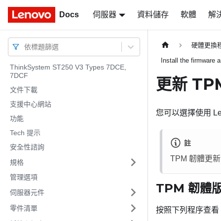
Docs
Docs
伺服器
資料儲存
軟體
解
硬體更換
依標題篩選
Install the firmware
ThinkSystem ST250 V3 Types 7DCE,
7DCF
更新 TP
文件下載
支援中心網站
您可以選擇使用
Le
功能
Tech 提示
註
安全性諮詢
TPM 韌體更
規格
管理選項
TPM 韌體
伺服器元件
零件清單
按照下列程序查看 