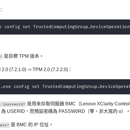
：
e config set TrustedComputingGroup.DeviceOperation
是目標 TPM 版本。
>
.0 (7.2.1.0) -> TPM 2.0 (7.2.2.0)：
i.exe config set TrustedComputingGroup.DeviceOpera
是用來存取伺服器 BMC（
Lenovo XClarity Control
:<password>
D 為 USERID，而預設密碼為 PASSW0RD（零，非大寫的 o）
是 BMC 的 IP 位址。
ess>