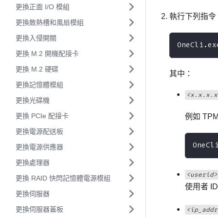
更換正面 I/O 模組
執行下列指令
更換散熱槽和風扇模組
更換入侵開關
OneCli.ex
更換 M.2 開機配接卡
更換 M.2 硬碟
其中：
更換記憶體模組
<x.x.x.x
更換光碟機
更換 PCIe 配接卡
例如 TPM 2
更換電源配送板
OneCl
更換電源供應器
更換處理器
<userid>
更換 RAID 快閃記憶體電源模組
使用者 I
更換伺服器
更換伺服器蓋板
<ip_addr