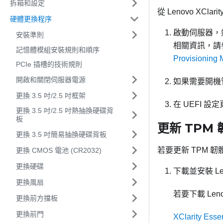
拆箱和設定
從
Lenovo XClarit
硬體更換程序
啟動伺服器，
安裝準則
相關資訊，請
記憶體模組安裝規則和順序
Provisioni
PCIe 插槽的技術規則
開啟和關閉伺服器電源
如果需要開機
更換 3.5 吋/2.5 吋框架
在 UEFI 
更換 3.5 吋/2.5 吋熱抽換硬碟背
板
更新 TPM 
更換 3.5 吋簡易抽換硬碟背板
若要更新 TPM 
更換 CMOS 電池 (CR2032)
更換硬碟
下載並安裝
Le
更換風扇
若要下載
Leno
更換前方擋板
更換前門
XClarity Ess