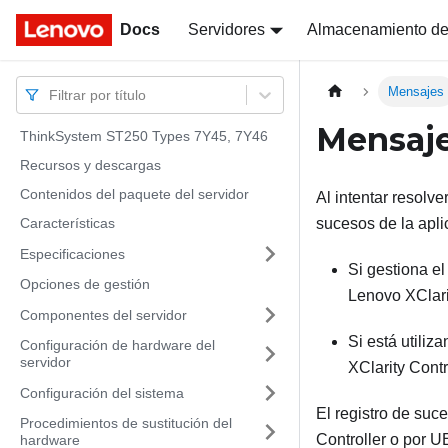
Docs
Docs
Servidores
Almacenamiento de
Mensajes
Filtrar por título
Mensaj
ThinkSystem ST250 Types 7Y45, 7Y46
Recursos y descargas
Contenidos del paquete del servidor
Al intentar resolv
Características
sucesos de la apli
Especificaciones
Si gestiona e
Opciones de gestión
Lenovo XClari
Componentes del servidor
Si está utiliz
Configuración de hardware del
servidor
XClarity Contr
Configuración del sistema
El registro de suc
Procedimientos de sustitución del
Controller
o por UE
hardware