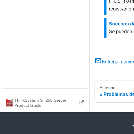
(POST) o mi
registran e
Sucesos de
Se pueden 
Entregar comen
Anterior
Problemas de
ThinkSystem ST250 Server
Product Guide