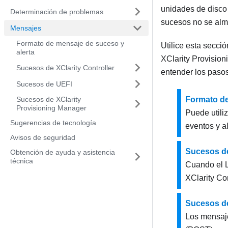
unidades de disco
Determinación de problemas
sucesos no se alm
Mensajes
Formato de mensaje de suceso y
Utilice esta secci
alerta
XClarity Provisio
Sucesos de XClarity Controller
entender los pasos
Sucesos de UEFI
Sucesos de XClarity
Formato de
Provisioning Manager
Puede utili
Sugerencias de tecnología
eventos y al
Avisos de seguridad
Sucesos de
Obtención de ayuda y asistencia
técnica
Cuando el
XClarity Con
Sucesos d
Los mensaje