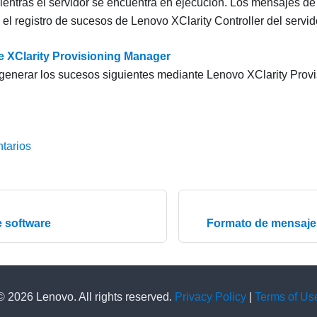
entras el servidor se encuentra en ejecución. Los mensajes de
n el registro de sucesos de
Lenovo XClarity Controller
del servid
 XClarity Provisioning Manager
generar los sucesos siguientes mediante
Lenovo XClarity Prov
tarios
 software
Formato de mensaje 
© 2026 Lenovo. All rights reserved.
Privacy Policy
|
Terms of Us