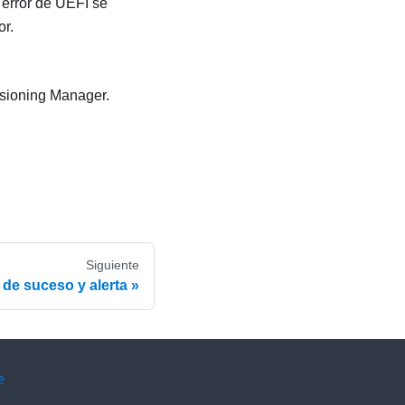
 error de UEFI se
or.
isioning Manager
.
Siguiente
de suceso y alerta
e