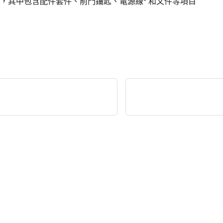
，其中包含配件套件、前門鑰匙、電源線* 和文件等項目