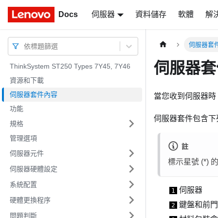
Docs
Docs
伺服器
資料儲存
軟體
解
伺服器套
依標題篩選
伺服器套
ThinkSystem ST250 Types 7Y45, 7Y46
資源和下載
伺服器套件內容
當您收到伺服器時
功能
伺服器套件包含下
規格
管理選項
註
伺服器元件
標示星號 (*
伺服器硬體設定
系統配置
伺服器
1
硬體更換程序
鍵盤和前門
2
問題判斷