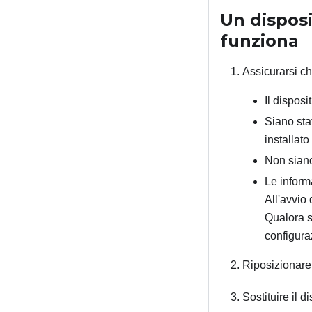
Un dispos
funziona
Assicurarsi ch
Il dispos
Siano stat
installato
Non siano 
Le inform
All'avvio 
Qualora s
configura
Riposizionare 
Sostituire il d