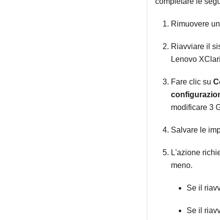
completare le segue
Rimuovere uno
Riavviare il s
Lenovo XClari
Fare clic su
C
configurazi
modificare 3 
Salvare le imp
L'azione richi
meno.
Se il riav
Se il riav