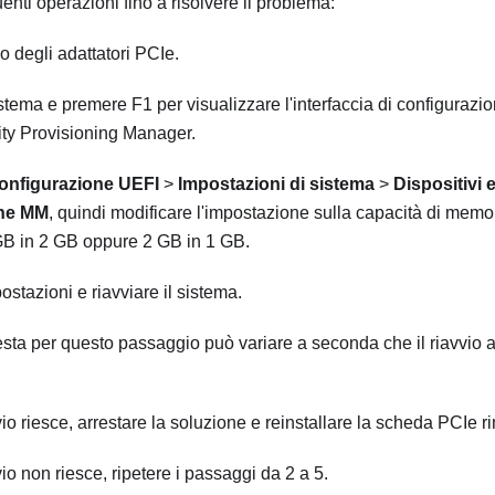
nti operazioni fino a risolvere il problema:
 degli adattatori PCIe.
istema e premere F1 per visualizzare l'interfaccia di configurazi
ty Provisioning Manager
.
onfigurazione UEFI
>
Impostazioni di sistema
>
Dispositivi e
one MM
, quindi modificare l'impostazione sulla capacità di mem
GB in 2 GB oppure 2 GB in 1 GB.
ostazioni e riavviare il sistema.
esta per questo passaggio può variare a seconda che il riavvio a
vio riesce, arrestare la soluzione e reinstallare la scheda PCIe 
vio non riesce, ripetere i passaggi da 2 a 5.