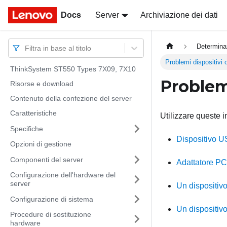
Docs
Docs
Server
Archiviazione dei dati
Determina
Filtra in base al titolo
Problemi dispositivi 
ThinkSystem ST550 Types 7X09, 7X10
Problemi
Risorse e download
Contenuto della confezione del server
Caratteristiche
Utilizzare queste i
Specifiche
Dispositivo U
Opzioni di gestione
Componenti del server
Adattatore PC
Configurazione dell'hardware del
server
Un dispositiv
Configurazione di sistema
Un dispositiv
Procedure di sostituzione
hardware