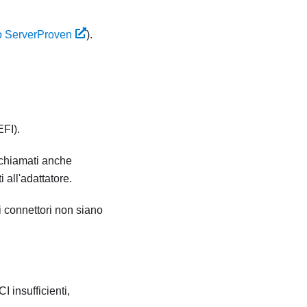
o ServerProven
).
EFI).
(chiamati anche
all'adattatore.
 i connettori non siano
 insufficienti,