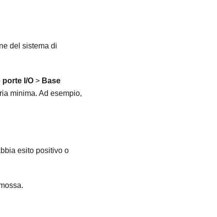
one del sistema di
 porte I/O
>
Base
oria minima. Ad esempio,
bbia esito positivo o
rimossa.