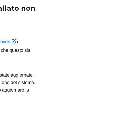
allato non
roven
).
 e che questo sia
state aggiornate.
zione del sistema.
o aggiornare la