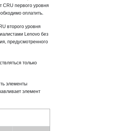
ет CRU первого уровня
еобходимо оплатить.
U второго уровня
циалистами Lenovo без
ния, предусмотренного
ствляться только
ять элементы
навливает элемент