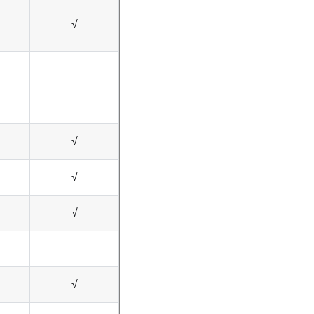
√
√
√
√
√