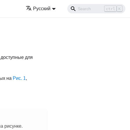
Русский
ctrl
K
 доступные для
ных на
Рис. 1
,
а рисунке.