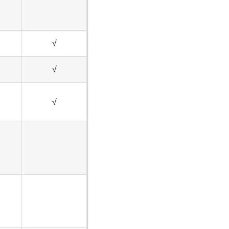
√
√
√