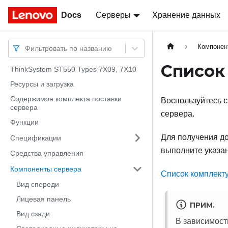
Docs
Docs
Серверы
Хранение данных
Компонен
Фильтровать по названию
Список
ThinkSystem ST550 Types 7X09, 7X10
Ресурсы и загрузка
Содержимое комплекта поставки
Воспользуйтесь с
сервера
сервера.
Функции
Для получения д
Спецификации
выполните указа
Средства управления
Компоненты сервера
Список комплект
Вид спереди
Лицевая панель
ПРИМ.
Вид сзади
В зависимост