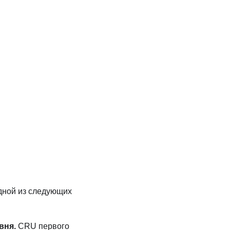
дной из следующих
вня.
CRU первого