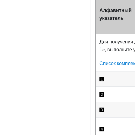
Алфавитный
указатель
Для получения 
1
», выполните 
Список компле
1
2
3
4