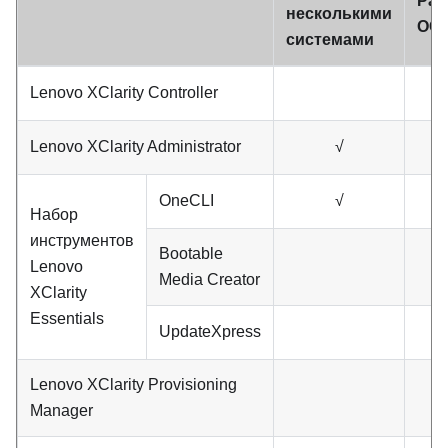
Раз
несколькими
ОС
системами
Lenovo XClarity Controller
Lenovo XClarity Administrator
√
OneCLI
√
Набор
инструментов
Bootable
Lenovo
Media Creator
XClarity
Essentials
UpdateXpress
Lenovo XClarity Provisioning
Manager