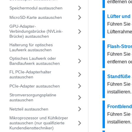
entfernen od
Speichermodul austauschen
Lüfter un
MicroSD-Karte austauschen
Führen Sie 
GPU-Adapter-
Verbindungsbrücke (NVLink-
Lüfterrahme
Brücke) austauschen
Halterung für optisches
Flash-Str
Laufwerk austauschen
Führen Sie 
Optisches Laufwerk oder
entfernen od
Bandlaufwerk austauschen
FL PCIe-Adapterhalter
Standfüße
austauschen
Führen Sie 
PCIe-Adapter austauschen
installieren.
Stromversorgungsplatine
austauschen
Frontblen
Netzteil austauschen
Führen Sie 
Mikroprozessor und Kühlkörper
installieren.
austauschen (nur qualifizierte
Kundendiensttechniker)