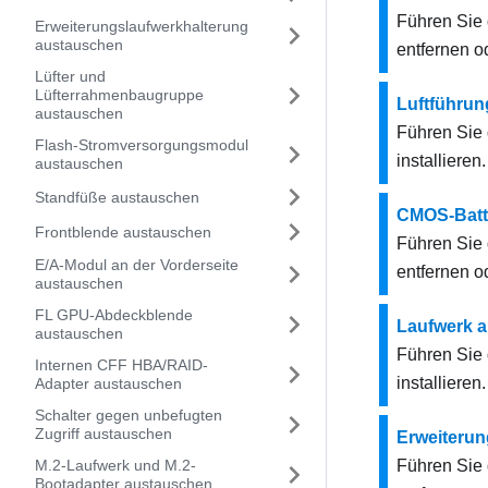
Führen Sie 
Erweiterungslaufwerkhalterung
austauschen
entfernen od
Lüfter und
Lüfterrahmenbaugruppe
Luftführu
austauschen
Führen Sie 
Flash-Stromversorgungsmodul
installieren.
austauschen
Standfüße austauschen
CMOS-Batt
Frontblende austauschen
Führen Sie
E/A-Modul an der Vorderseite
entfernen od
austauschen
FL GPU-Abdeckblende
Laufwerk 
austauschen
Führen Sie 
Internen CFF HBA/RAID-
installieren.
Adapter austauschen
Schalter gegen unbefugten
Zugriff austauschen
Erweiterun
M.2-Laufwerk und M.2-
Führen Sie 
Bootadapter austauschen