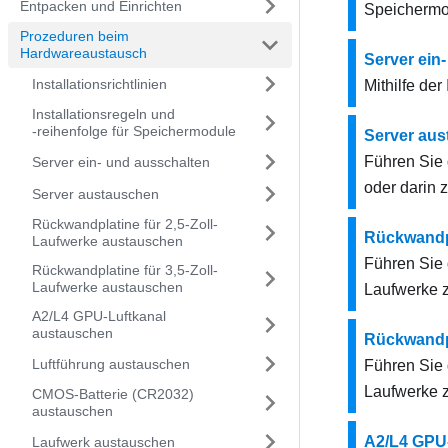
Entpacken und Einrichten
Speichermod
Prozeduren beim
Hardwareaustausch
Server ein
Installationsrichtlinien
Mithilfe de
Installationsregeln und
‑reihenfolge für Speichermodule
Server au
Führen Sie 
Server ein‑ und ausschalten
oder darin 
Server austauschen
Rückwandplatine für 2,5-Zoll-
Rückwandpl
Laufwerke austauschen
Führen Sie 
Rückwandplatine für 3,5-Zoll-
Laufwerke austauschen
Laufwerke z
A2/L4 GPU-Luftkanal
austauschen
Rückwandpl
Luftführung austauschen
Führen Sie 
Laufwerke z
CMOS-Batterie (CR2032)
austauschen
A2/L4 GPU
Laufwerk austauschen