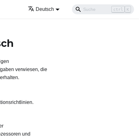
Deutsch
ctrl
K
sch
higen
gaben verwiesen, die
rhalten.
ionsrichtlinien.
er
rozessoren und