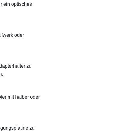
r ein optisches
ufwerk oder
apterhalter zu
n.
er mit halber oder
rgungsplatine zu