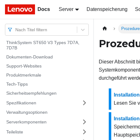
Docs
Docs
Server
Datenspeicherung
So
Prozedure
Nach Titel filtern
Prozed
ThinkSystem ST650 V3 Types 7D7A,
7D7B
Dokumenten-Download
Dieser Abschnitt b
Support-Websites
Systemkomponente
Produktmerkmale
durchgeführt wer
Tech-Tipps
Sicherheitsempfehlungen
Installation
Spezifikationen
Lesen Sie vo
Verwaltungsoptionen
Installati
Serverkomponenten
Speichermo
Teileliste
Hauptspeich