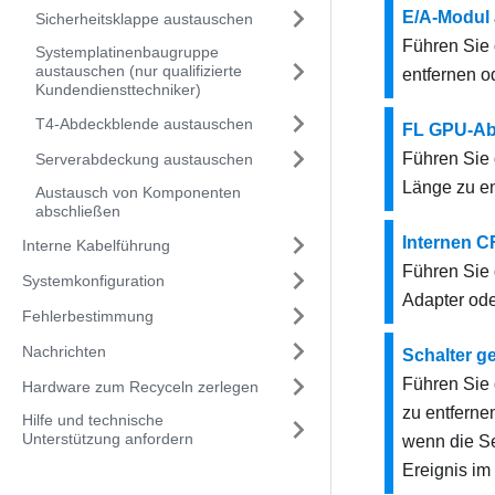
E/A-Modul 
Sicherheitsklappe austauschen
Führen Sie 
Systemplatinenbaugruppe
austauschen (nur qualifizierte
entfernen od
Kundendiensttechniker)
T4-Abdeckblende austauschen
FL GPU-Ab
Führen Sie 
Serverabdeckung austauschen
Länge zu ent
Austausch von Komponenten
abschließen
Internen 
Interne Kabelführung
Führen Sie 
Systemkonfiguration
Adapter ode
Fehlerbestimmung
Nachrichten
Schalter g
Führen Sie 
Hardware zum Recyceln zerlegen
zu entfernen
Hilfe und technische
Unterstützung anfordern
wenn die S
Ereignis im 