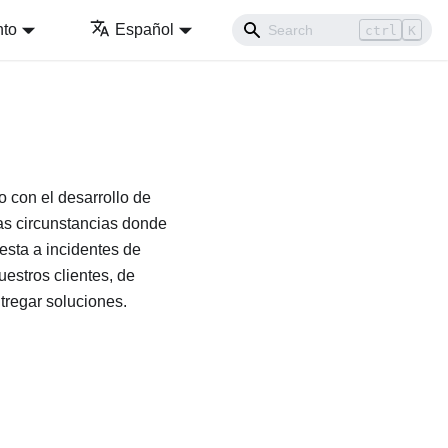
nto
Español
ctrl
K
o con el desarrollo de
las circunstancias donde
esta a incidentes de
estros clientes, de
tregar soluciones.