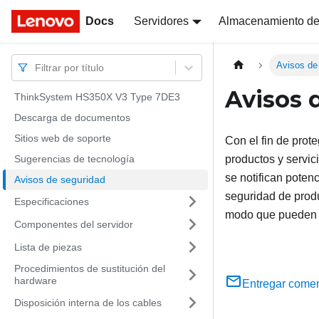
Docs
Docs
Servidores
Almacenamiento de
Avisos de
Filtrar por título
Avisos 
ThinkSystem HS350X V3 Type 7DE3
Descarga de documentos
Sitios web de soporte
Con el fin de prot
Sugerencias de tecnología
productos y servic
se notifican poten
Avisos de seguridad
seguridad de produ
Especificaciones
modo que pueden e
Componentes del servidor
Lista de piezas
Procedimientos de sustitución del
hardware
Entregar comen
Disposición interna de los cables