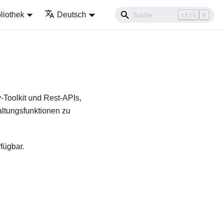
liothek
Deutsch
ctrl
K
y-Toolkit und Rest-APIs,
ltungsfunktionen zu
fügbar.