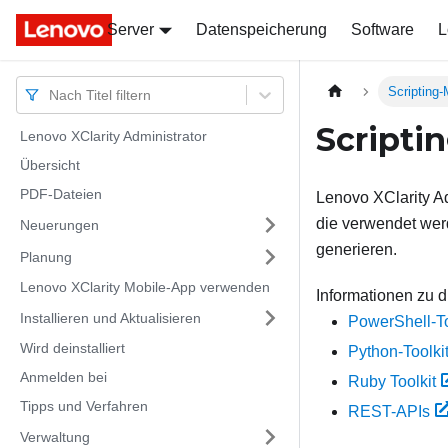
Server
Docs
Docs
Datenspeicherung
Software
L
Scripting
Nach Titel filtern
Script
Lenovo XClarity Administrator
Übersicht
PDF-Dateien
Lenovo XClarity Ad
die verwendet wer
Neuerungen
generieren.
Planung
Lenovo XClarity Mobile-App verwenden
Informationen zu d
Installieren und Aktualisieren
PowerShell-T
Wird deinstalliert
Python-Toolk
Anmelden bei
Ruby Toolkit
Tipps und Verfahren
REST-APIs
Verwaltung