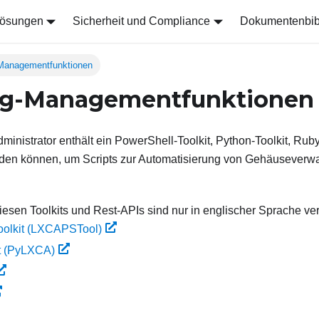
ösungen
Sicherheit und Compliance
Dokumentenbib
-Managementfunktionen
ing-Managementfunktionen
ministrator
enthält ein PowerShell-Toolkit, Python-Toolkit, Rub
den können, um Scripts zur Automatisierung von Gehäuseverwa
iesen Toolkits und Rest-APIs sind nur in englischer Sprache ver
oolkit (LXCAPSTool)
it (PyLXCA)