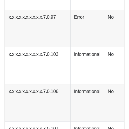
x.x.x.x.x.x.x.x.x.x.7.0.97
Error
No
x.x.x.x.x.x.x.x.x.x.7.0.103
Informational
No
x.x.x.x.x.x.x.x.x.x.7.0.106
Informational
No
x.x.x.x.x.x.x.x.x.x.7.0.107
Informational
No