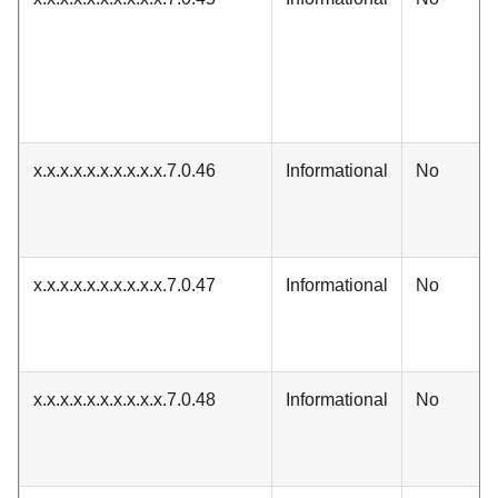
x.x.x.x.x.x.x.x.x.x.7.0.46
Informational
No
x.x.x.x.x.x.x.x.x.x.7.0.47
Informational
No
x.x.x.x.x.x.x.x.x.x.7.0.48
Informational
No