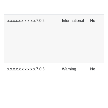
x.x.x.x.x.x.x.x.x.x.7.0.2
Informational
No
x.x.x.x.x.x.x.x.x.x.7.0.3
Warning
No