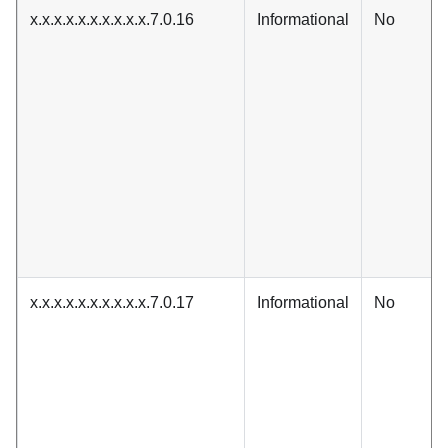
x.x.x.x.x.x.x.x.x.x.7.0.16
Informational
No
x.x.x.x.x.x.x.x.x.x.7.0.17
Informational
No