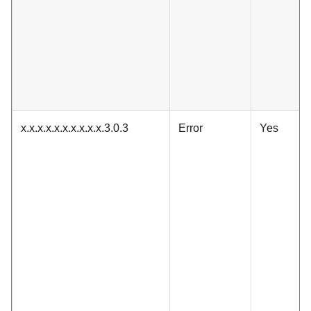
x.x.x.x.x.x.x.x.x.x.3.0.3
Error
Yes