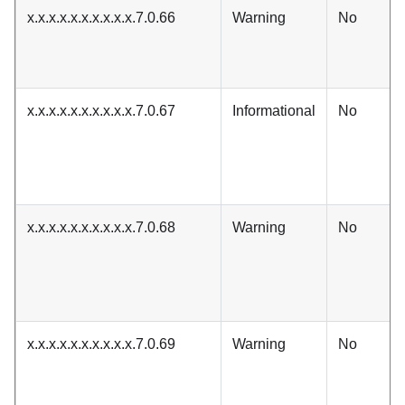
x.x.x.x.x.x.x.x.x.x.7.0.66
Warning
No
x.x.x.x.x.x.x.x.x.x.7.0.67
Informational
No
x.x.x.x.x.x.x.x.x.x.7.0.68
Warning
No
x.x.x.x.x.x.x.x.x.x.7.0.69
Warning
No