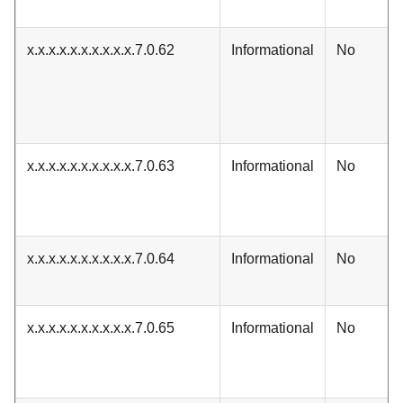
x.x.x.x.x.x.x.x.x.x.7.0.62
Informational
No
x.x.x.x.x.x.x.x.x.x.7.0.63
Informational
No
x.x.x.x.x.x.x.x.x.x.7.0.64
Informational
No
x.x.x.x.x.x.x.x.x.x.7.0.65
Informational
No