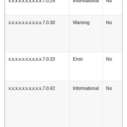
x.x.x.x.x.x.x.x.x.x.7.0.29
Informational
No
x.x.x.x.x.x.x.x.x.x.7.0.30
Warning
No
x.x.x.x.x.x.x.x.x.x.7.0.33
Error
No
x.x.x.x.x.x.x.x.x.x.7.0.42
Informational
No