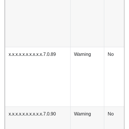
x.x.x.x.x.x.x.x.x.x.7.0.89
Warning
No
x.x.x.x.x.x.x.x.x.x.7.0.90
Warning
No