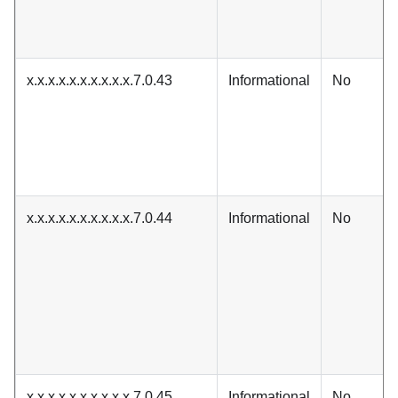
x.x.x.x.x.x.x.x.x.x.7.0.43
Informational
No
x.x.x.x.x.x.x.x.x.x.7.0.44
Informational
No
x.x.x.x.x.x.x.x.x.x.7.0.45
Informational
No