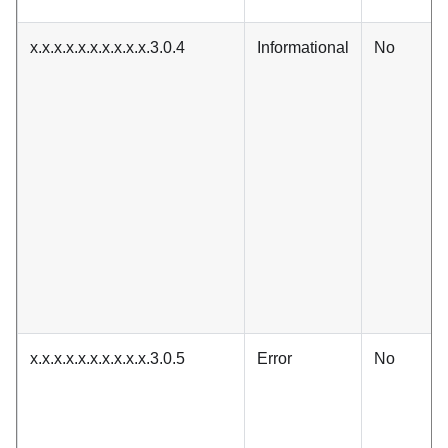
x.x.x.x.x.x.x.x.x.x.3.0.4
Informational
No
x.x.x.x.x.x.x.x.x.x.3.0.5
Error
No