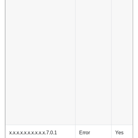
x.x.x.x.x.x.x.x.x.x.7.0.1
Error
Yes