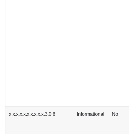
x.x.x.x.x.x.x.x.x.x.3.0.6
Informational
No