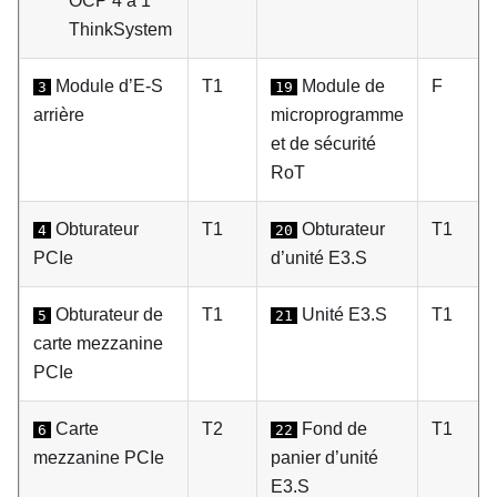
OCP 4 à 1
ThinkSystem
Module d’E-S
T1
Module de
F
3
19
arrière
microprogramme
et de sécurité
RoT
Obturateur
T1
Obturateur
T1
4
20
PCIe
d’unité E3.S
Obturateur de
T1
Unité E3.S
T1
5
21
carte mezzanine
PCIe
Carte
T2
Fond de
T1
6
22
mezzanine PCIe
panier d’unité
E3.S