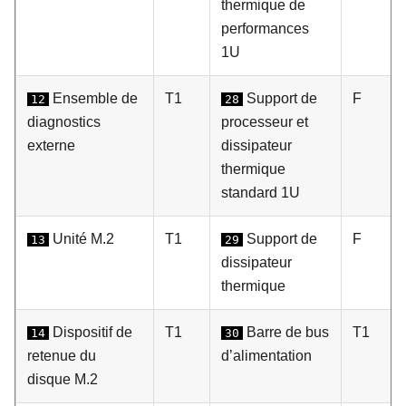
thermique de
performances
1U
Ensemble de
T1
Support de
F
12
28
diagnostics
processeur et
externe
dissipateur
thermique
standard 1U
Unité M.2
T1
Support de
F
13
29
dissipateur
thermique
Dispositif de
T1
Barre de bus
T1
14
30
retenue du
d’alimentation
disque M.2