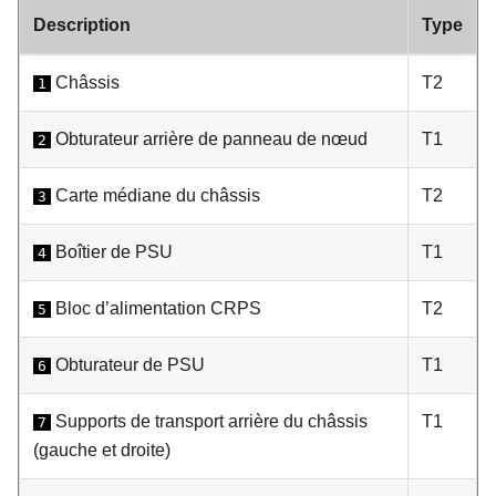
Description
Type
Châssis
T2
1
Obturateur arrière de panneau de nœud
T1
2
Carte médiane du châssis
T2
3
Boîtier de PSU
T1
4
Bloc d’alimentation CRPS
T2
5
Obturateur de PSU
T1
6
Supports de transport arrière du châssis
T1
7
(gauche et droite)