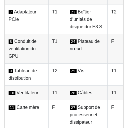
Adaptateur
T1
Boîtier
T2
7
23
PCIe
d’unités de
disque dur E3.S
Conduit de
T1
Plateau de
F
8
24
ventilation du
nœud
GPU
Tableau de
T2
Vis
T1
9
25
distribution
Ventilateur
T1
Câbles
T1
10
26
Carte mère
F
Support de
F
11
27
processeur et
dissipateur