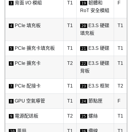
背面 I/O 模組
T1
韌體和
F
3
19
RoT 安全模組
PCIe 填充板
T1
E3.S 硬碟
T1
4
20
填充板
PCIe 擴充卡填充板
T1
E3.S 硬碟
T1
5
21
PCIe 擴充卡
T2
E3.S 硬碟
T1
6
22
背板
PCIe 配接卡
T1
E3.S 框架
T2
7
23
GPU 空氣導管
T1
節點匣
F
8
24
電源配送板
T2
螺絲
T1
9
25
風扇
T1
纜線
T1
10
26