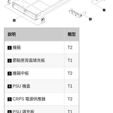
說明
類型
機箱
T2
1
節點匣背面填充板
T1
2
機箱中板
T2
3
PSU 機盒
T1
4
CRPS 電源供應器
T2
5
PSU 填充板
T1
6