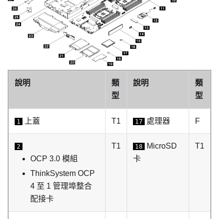
說明
類
說明
類
型
型
上蓋
T1
處理器
F
1
17
T1
MicroSD
T1
2
18
OCP 3.0 模組
卡
ThinkSystem OCP
4 至 1 管理埠整合
配接卡