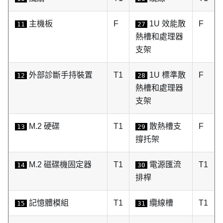
主機板
F
1U 效能散
F
11
27
熱槽和處理器
支架
外部診斷手持裝置
T1
1U 標準散
F
12
28
熱槽和處理器
支架
M.2 硬碟
T1
散熱槽支
F
13
29
撐托架
M.2 磁碟機固定器
T1
電源匯流
T1
14
30
排桿
記憶體模組
T1
纜線槽
T1
15
31