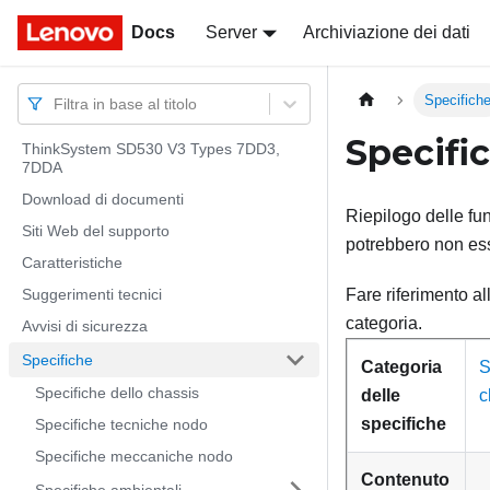
Docs
Docs
Server
Archiviazione dei dati
Specifich
Filtra in base al titolo
Specifi
ThinkSystem SD530 V3 Types 7DD3,
7DDA
Download di documenti
Riepilogo delle fun
Siti Web del supporto
potrebbero non ess
Caratteristiche
Suggerimenti tecnici
Fare riferimento al
categoria.
Avvisi di sicurezza
Specifiche
Categoria
S
Specifiche dello chassis
delle
c
specifiche
Specifiche tecniche nodo
Specifiche meccaniche nodo
Contenuto
Specifiche ambientali