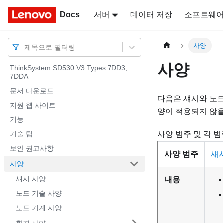
Docs
Docs
서버
데이터 저장
소프트웨
사양
제목으로 필터링
사양
ThinkSystem SD530 V3 Types 7DD3,
7DDA
문서 다운로드
다음은 섀시와 노드
지원 웹 사이트
양이 적용되지 않을
기능
기술 팁
사양 범주 및 각 
보안 권고사항
사양 범주
섀
사양
섀시 사양
내용
노드 기술 사양
노드 기계 사양
환경 사양