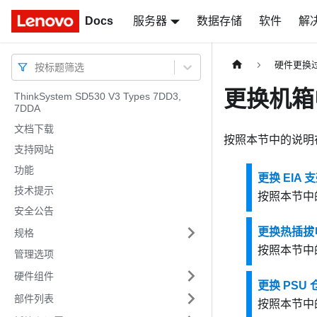
Docs
Docs
服务器
数据存储
软件
解
硬件更换
按标题筛选
更换机箱
ThinkSystem SD530 V3 Types 7DD3,
7DDA
文档下载
按照本节中的说明
支持网站
功能
更换 EIA 
技术提示
按照本节中
安全公告
更换热插拔
规格
按照本节中
管理选项
硬件组件
更换 PSU
部件列表
按照本节中