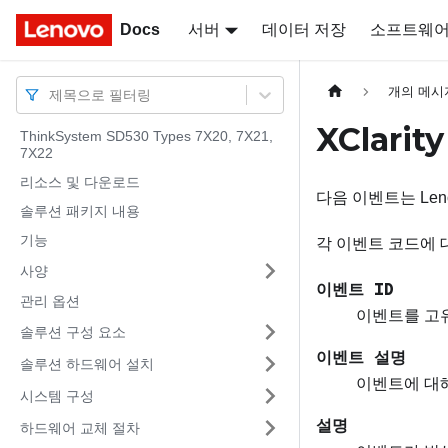
Docs
Docs
서버
데이터 저장
소프트웨
개의 메시
제목으로 필터링
XClar
ThinkSystem SD530 Types 7X20, 7X21,
7X22
리소스 및 다운로드
다음 이벤트는
Len
솔루션 패키지 내용
기능
각 이벤트 코드에 
사양
이벤트 ID
관리 옵션
이벤트를 고유
솔루션 구성 요소
이벤트 설명
솔루션 하드웨어 설치
이벤트에 대
시스템 구성
설명
하드웨어 교체 절차