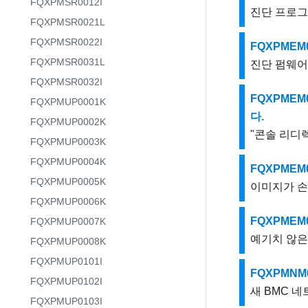
FQXPMSR0012I
진단 프로그
FQXPMSR0021L
FQXPMSR0022I
FQXPMEM
FQXPMSR0031L
진단 펌웨어
FQXPMSR0032I
FQXPME
FQXPMUP0001K
다.
FQXPMUP0002K
"콘솔 리디
FQXPMUP0003K
FQXPMUP0004K
FQXPMEM
FQXPMUP0005K
이미지가 손
FQXPMUP0006K
FQXPMEM
FQXPMUP0007K
예기치 않은
FQXPMUP0008K
FQXPMUP0101I
FQXPMNM
FQXPMUP0102I
새 BMC 
FQXPMUP0103I