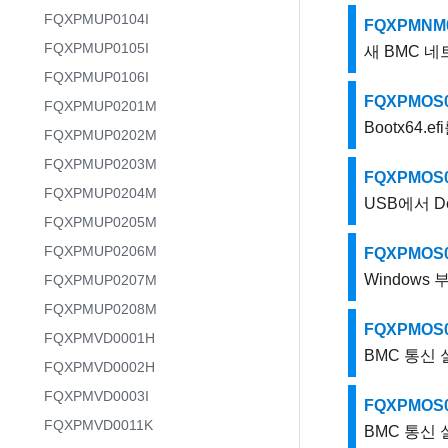
FQXPMUP0104I
FQXPMNM
FQXPMUP0105I
새 BMC 
FQXPMUP0106I
FQXPMOS
FQXPMUP0201M
Bootx64
FQXPMUP0202M
FQXPMUP0203M
FQXPMOS
FQXPMUP0204M
USB에서 De
FQXPMUP0205M
FQXPMUP0206M
FQXPMOS
Windows
FQXPMUP0207M
FQXPMUP0208M
FQXPMOS
FQXPMVD0001H
BMC 통신 
FQXPMVD0002H
FQXPMVD0003I
FQXPMOS
FQXPMVD0011K
BMC 통신 