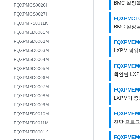
BMC 설정
FQXPMOS0026I
FQXPMOS0027I
FQXPMCL
FQXPMRS0011K
BMC 설정
FQXPMSD0001M
FQXPMSD0002M
FQXPMEM
FQXPMSD0003M
LXPM 펌
FQXPMSD0004M
FQXPMEM
FQXPMSD0005M
확인된 LXP
FQXPMSD0006M
FQXPMSD0007M
FQXPMEM
FQXPMSD0008M
LXPM가 종
FQXPMSD0009M
FQXPMEM
FQXPMSD0010M
진단 프로그
FQXPMSD0011M
FQXPMSR0001K
FQXPMEM