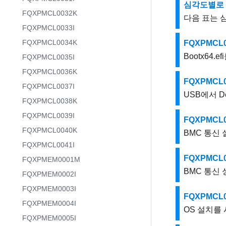
심각도별로 
FQXPMCL0032K
다음 표는 
FQXPMCL0033I
FQXPMCL0034K
FQXPMCL
Bootx64
FQXPMCL0035I
FQXPMCL0036K
FQXPMCL0
FQXPMCL0037I
USB에서 De
FQXPMCL0038K
FQXPMCL0039I
FQXPMCL
FQXPMCL0040K
BMC 통신 
FQXPMCL0041I
FQXPMCL
FQXPMEM0001M
BMC 통신 
FQXPMEM0002I
FQXPMEM0003I
FQXPMCL
FQXPMEM0004I
OS 설치를
FQXPMEM0005I