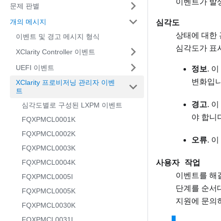
이벤트가 발
문제 판별
심각도
개의 메시지
상태에 대한 
이벤트 및 경고 메시지 형식
심각도가 표시
XClarity Controller 이벤트
UEFI 이벤트
정보
. 
변화입니
XClarity 프로비저닝 관리자 이벤
트
경고
. 
심각도별로 구성된 LXPM 이벤트
야 합니
FQXPMCL0001K
FQXPMCL0002K
오류
. 
FQXPMCL0003K
사용자 작업
FQXPMCL0004K
이벤트를 해결
FQXPMCL0005I
단계를 순서대
FQXPMCL0005K
지원
에 문의
FQXPMCL0030K
FQXPMCL0031I