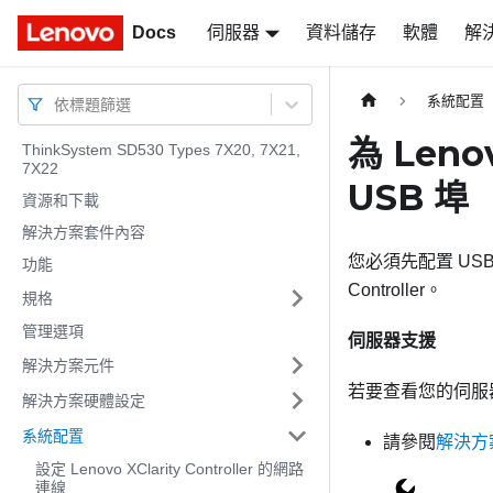
Docs
Docs
伺服器
資料儲存
軟體
解
系統配置
依標題篩選
為 Leno
ThinkSystem SD530 Types 7X20, 7X21,
7X22
USB 埠
資源和下載
解決方案套件內容
您必須先配置 US
功能
Controller
。
規格
管理選項
伺服器支援
解決方案元件
若要查看您的伺服器
解決方案硬體設定
系統配置
請參閱
解決方
設定 Lenovo XClarity Controller 的網路
連線