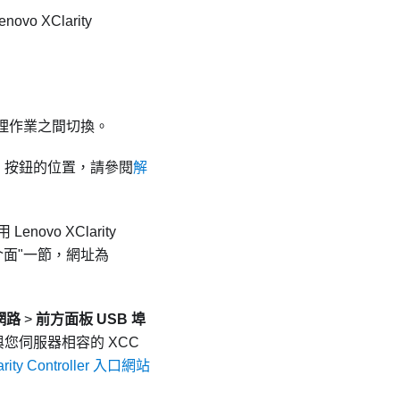
enovo XClarity
理作業之間切換。
ID 按鈕的位置，請參閱
解
用
Lenovo XClarity
介面
一節，網址為
網路
>
前方面板 USB 埠
您伺服器相容的 XCC
arity Controller 入口網站