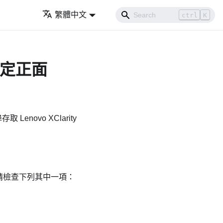
繁體中文
ctrl
K
線設定正面
埠存取
Lenovo XClarity
請檢查下列其中一項：