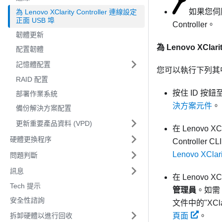
如果您伺服
為 Lenovo XClarity Controller 連線設定
正面 USB 埠
Controller
。
韌體更新
為
Lenovo XClarit
配置韌體
記憶體配置
您可以執行下列其中
RAID 配置
按住 ID 按
部署作業系統
決方案元件
。
備份解決方案配置
更新重要產品資料 (VPD)
在
Lenovo XCla
硬體更換程序
Controller
CL
Lenovo XCla
問題判斷
訊息
在
Lenovo XCla
Tech 提示
管理員
。如需
安全性諮詢
文件中的
XCl
拆卸硬體以進行回收
頁面
。