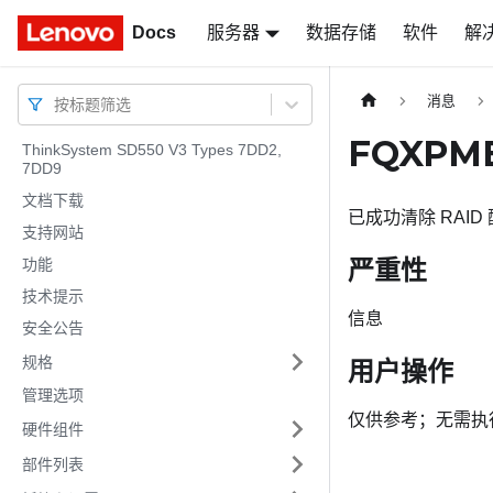
Docs
Docs
服务器
数据存储
软件
解
消息
按标题筛选
FQXPM
ThinkSystem SD550 V3 Types 7DD2,
7DD9
文档下载
已成功清除 RAID
支持网站
严重性
功能
技术提示
信息
安全公告
规格
用户操作
管理选项
仅供参考；无需执
硬件组件
部件列表