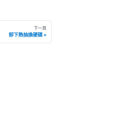
下一頁
卸下熱抽換硬碟