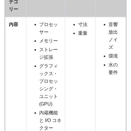
テゴ
リー
内容
プロセッ
寸法
音響
サー
放出
重量
ノイ
メモリー
ズ
ストレー
環境
ジ拡張
水の
グラフィ
要件
ックス・
プロセッ
シング・
ユニット
(GPU)
内蔵機能
と I/O コネ
クター