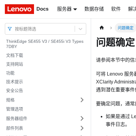
Docs
Docs
服务器
数据存储
软件
解
问题确定
按标题筛选
问题确定
ThinkEdge SE455 V3 / SE455i V3 Types
7DBY
文档下载
请参阅本节中的信
支持网站
功能
可将 Lenovo
技术提示
XClarity Administr
遇到潜在重要事件便
安全公告
规格
要确定问题，通常
管理选项
如果是通过
Le
服务器组件
事件日志。
部件列表